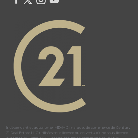
Indépendant et autonome. MD/MC marques de commerce de Century
21 Real Estate LLC utilisées sous licence ou en vertu d’une sous-licence
autorisée. © Century 21 Canada, société en commandite, 2021 ©