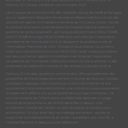
Century 21 Canada, société en commandite, 2021
Les marques de commerce MLS®, Multiple Listing Service® et les logos
qui s’y rapportent désignent les services professionnels fournis par des
courtiers et agents immobiliers membres de
l’ACI
pour traiter l’achat,
la vente et la location à bail de biens immobiliers dans le cadre d’un
système de vente coopératif. Les marques de commerce REALTOR®,
REALTORS® et le logo REALTOR® sont contrôlés par
l’Association
canadienne de l’immeuble (ACI)
et désignent les professionnels de
l’immobilier membres de l’ACI. Utilisation sous licence. Le contenu
relatif aux inscriptions fourni par REALTOR.ca est utilisé sous licence
par des courtiers et agents immobiliers membres de
l’Association
canadienne de l’immeuble
. Cette promotion ne vise à solliciter ni des
propriétés actuellement inscrites ni des acheteurs liés par contrat.
Century 21 Canada, société en commandite, offre actuellement des
possibilités de franchisage dans certains marchés de choix au Canada.
Le présent message n’est transmis qu’à titre informatif et ne doit
aucunement être interprété comme une invitation à quiconque serait
actuellement affilié à une autre société de courtage immobilier. Ce
courriel contient de l’information confidentielle destinée à l’usage
exclusif de la personne ou de l’entité identifiée ci-dessus. Il est
strictement interdit de l’utiliser ou d’en divulguer le contenu sans
autorisation. Si vous avez reçu ce message par erreur, veuillez le
supprimer immédiatement et en aviser l’expéditeur par courriel, à
l’adresse figurant ci-dessus ou par téléphone.