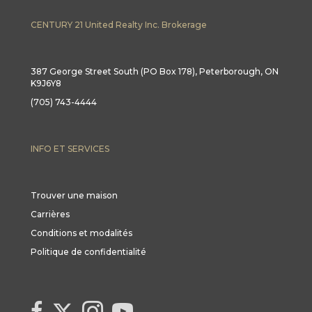
CENTURY 21 United Realty Inc. Brokerage
387 George Street South (PO Box 178), Peterborough, ON
K9J6Y8
(705) 743-4444
INFO ET SERVICES
Trouver une maison
Carrières
Conditions et modalités
Politique de confidentialité
Link to Century 21 Canada's Twitter page
link to Century 21 Canada's facebook page
Link to Century 21 Canada's Instagram page
link to Century 21 Canada's YouTube page