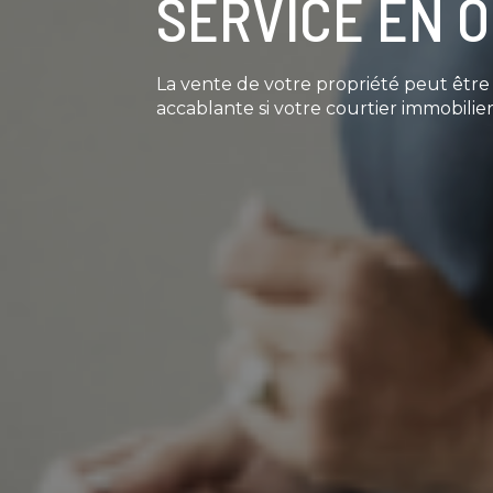
SERVICE EN 
La vente de votre propriété peut êtr
accablante si votre courtier immobilier 