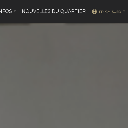
INFOS
NOUVELLES DU QUARTIER
FR-CA-$USD
...
...