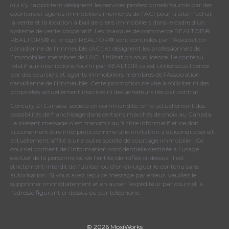
qui s’y rapportent désignent les services professionnels fournis par des
courtiers et agents immobiliers membres de
l’ACI
pour traiter l’achat,
la vente et la location à bail de biens immobiliers dans le cadre d’un
système de vente coopératif. Les marques de commerce REALTOR®,
REALTORS® et le logo REALTOR® sont contrôlés par
l’Association
canadienne de l’immeuble (ACI)
et désignent les professionnels de
l’immobilier membres de l’ACI. Utilisation sous licence. Le contenu
relatif aux inscriptions fourni par REALTOR.ca est utilisé sous licence
par des courtiers et agents immobiliers membres de
l’Association
canadienne de l’immeuble
. Cette promotion ne vise à solliciter ni des
propriétés actuellement inscrites ni des acheteurs liés par contrat.
Century 21 Canada, société en commandite, offre actuellement des
possibilités de franchisage dans certains marchés de choix au Canada.
Le présent message n’est transmis qu’à titre informatif et ne doit
aucunement être interprété comme une invitation à quiconque serait
actuellement affilié à une autre société de courtage immobilier. Ce
courriel contient de l’information confidentielle destinée à l’usage
exclusif de la personne ou de l’entité identifiée ci-dessus. Il est
strictement interdit de l’utiliser ou d’en divulguer le contenu sans
autorisation. Si vous avez reçu ce message par erreur, veuillez le
supprimer immédiatement et en aviser l’expéditeur par courriel, à
l’adresse figurant ci-dessus ou par téléphone.
© 2026 MoxiWorks