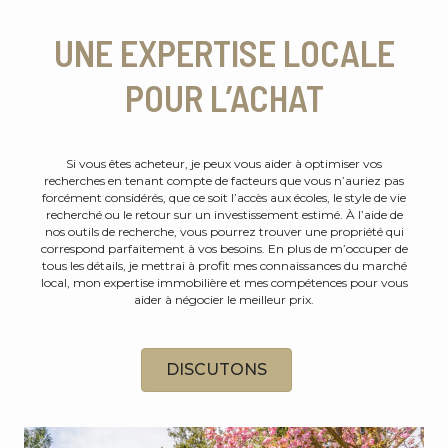
UNE EXPERTISE LOCALE
POUR L’ACHAT
Si vous êtes acheteur, je peux vous aider à optimiser vos
recherches en tenant compte de facteurs que vous n’auriez pas
forcément considérés, que ce soit l’accès aux écoles, le style de vie
recherché ou le retour sur un investissement estimé. À l’aide de
nos outils de recherche, vous pourrez trouver une propriété qui
correspond parfaitement à vos besoins. En plus de m’occuper de
tous les détails, je mettrai à profit mes connaissances du marché
local, mon expertise immobilière et mes compétences pour vous
aider à négocier le meilleur prix.
DISCUTONS