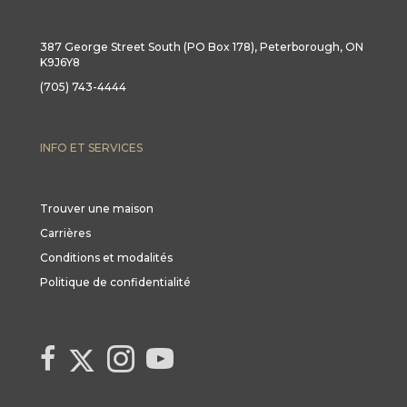
387 George Street South (PO Box 178), Peterborough, ON
K9J6Y8
(705) 743-4444
INFO ET SERVICES
Trouver une maison
Carrières
Conditions et modalités
Politique de confidentialité
Link to Century 21 Canada's Twitter page
link to Century 21 Canada's facebook page
Link to Century 21 Canada's Instagram page
link to Century 21 Canada's YouTube page